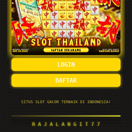
LOGIN
DAFTAR
SITUS SLOT GACOR TERBAIK DI INDONESIA!
R A J A L A N G I T 7 7